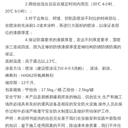
2.两组份混合后应在规定时间内用完（30℃ 4小时、
20℃ 6小时）；
3.对于边角位、焊缝、切割及喷涂不到位的特殊部位，
在喷涂前先涂刷1-2道本涂料，再进行大面积的喷涂，以保证各部
位的漆膜厚度；
4.保证防腐要求的漆膜厚度，若达不到厚度要求，需喷
涂三道或四道。因为足够的防锈漆膜厚度是钢结构防锈防锈防腐的
保证。
底材温度：高于露点以上3℃。
涂装方法：喷涂（建议喷涂压力0.4-0.5兆帕）、滚涂、刷涂。
稀释剂：HX062环氧稀释剂
储存期：12个月。
包装规格：甲组份：17.5kg／桶 乙组份：2.5kg/罐
安全守则：本产品是易燃易爆易挥发的物品，切勿近火.生产和施工
场所必须具有良好的通风设备及相应的安全防火设施.操作人员在操
作过程中必须严格遵守安全防火制度以及做好劳动保护工作。
声明：本说明书提供的信息完全基于我们在实验室和实践中新取得
的知识，鉴于施工使用因素的不同，除油漆本身质量，我们不作任