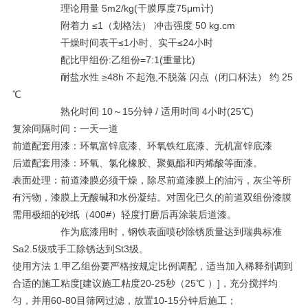
理论用量 5m2/kg(干膜厚度75μm计)
附着力 ≤1（划格法） 冲击强度 50 kg.cm
干燥时间表干≤1小时、实干≤24小时
配比甲组份:乙组份=7:1(重量比)
耐盐水性 ≥48h 不起泡,不脱落 闪点（闭口杯法） 约 25
℃
熟化时间 10～15分钟 / 适用时间 4小时(25℃)
复涂间隔时间：一天一道
前道配套用漆：环氧富锌底漆、环氧铁红底漆、无机富锌底漆
后道配套用漆：环氧、氯化橡胶、聚氨酯和丙烯酸等面漆。
表面处理：前道漆膜必须干燥，除尽前道漆膜上的油污，灰尘等所
有污物，漆膜上无酸碱和水份凝结。对固化已久的前道双组份漆膜
需用极细的砂纸（400#）轻度打磨后再涂装后道漆。
作为底漆用时，钢铁表面喷砂除锈质量达到瑞典标准
Sa2.5级或手工除锈达到St3级。
使用方法 1.甲乙组份要严格按规定比例调配，适当加入稀释剂调到
合适的施工粘度[建议施工粘度20-25秒（25℃ ）]，充分搅拌均
匀，并用60-80目筛网过滤，放置10-15分钟后施工；